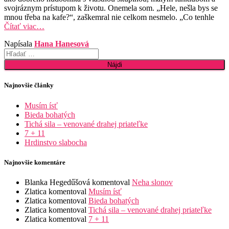
svojráznym prístupom k životu. Onemela som. „Hele, nešla bys se
mnou třeba na kafe?“, zaškemral nie celkom nesmelo. „Co tenhle
Čítať viac…
Napísala
Hana Hanesová
Hľadať:
Najnovšie články
Musím ísť
Bieda bohatých
Tichá sila – venované drahej priateľke
7 + 11
Hrdinstvo slabocha
Najnovšie komentáre
Blanka Hegedűšová
komentoval
Neha slonov
Zlatica
komentoval
Musím ísť
Zlatica
komentoval
Bieda bohatých
Zlatica
komentoval
Tichá sila – venované drahej priateľke
Zlatica
komentoval
7 + 11