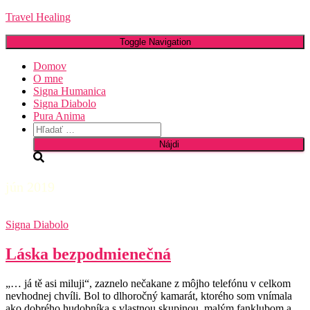
Travel Healing
Toggle Navigation
Domov
O mne
Signa Humanica
Signa Diabolo
Pura Anima
Hľadať:
jún 2019
Signa Diabolo
Láska bezpodmienečná
„… já tě asi miluji“, zaznelo nečakane z môjho telefónu v celkom
nevhodnej chvíli. Bol to dlhoročný kamarát, ktorého som vnímala
ako dobrého hudobníka s vlastnou skupinou, malým fanklubom a